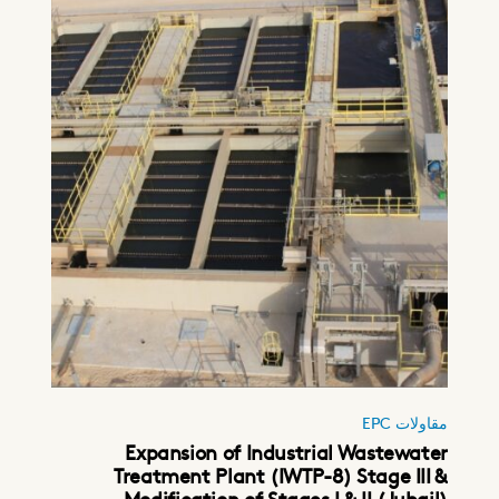
مقاولات EPC
Expansion of Industrial Wastewater
Treatment Plant (IWTP-8) Stage III &
Modification of Stages I & II (Jubail)